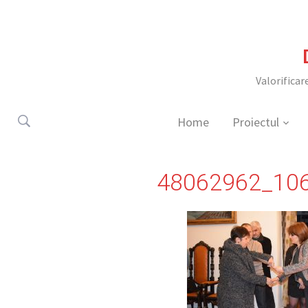
Valorificar
Home
Proiectul
48062962_10