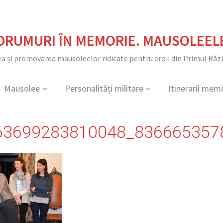
DRUMURI ÎN MEMORIE. MAUSOLEEL
ea și promovarea mausoleelor ridicate pentru eroii din Primul Ră
Mausolee
Personalități militare
Itinerarii mem
63699283810048_836665357