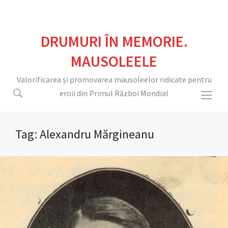
DRUMURI ÎN MEMORIE.
MAUSOLEELE
Valorificarea și promovarea mausoleelor ridicate pentru
eroii din Primul Război Mondial
Togg
sideb
&
Tag:
Alexandru Mărgineanu
navig